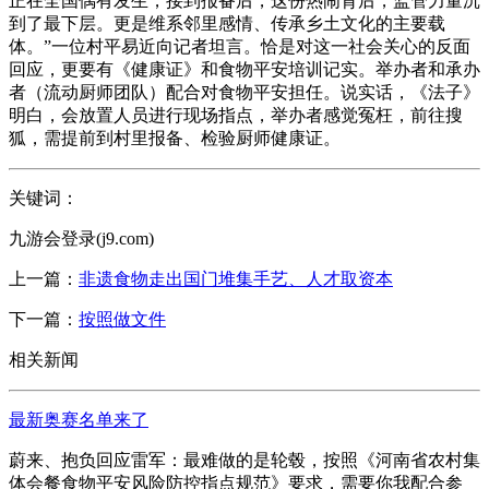
正在全国偶有发生，接到报备后，这份热闹背后，监管力量沉
到了最下层。更是维系邻里感情、传承乡土文化的主要载
体。”一位村平易近向记者坦言。恰是对这一社会关心的反面
回应，更要有《健康证》和食物平安培训记实。举办者和承办
者（流动厨师团队）配合对食物平安担任。说实话，《法子》
明白，会放置人员进行现场指点，举办者感觉冤枉，前往搜
狐，需提前到村里报备、检验厨师健康证。
关键词：
九游会登录(j9.com)
上一篇：
非遗食物走出国门堆集手艺、人才取资本
下一篇：
按照做文件
相关新闻
最新奥赛名单来了
蔚来、抱负回应雷军：最难做的是轮毂，按照《河南省农村集
体会餐食物平安风险防控指点规范》要求，需要你我配合参