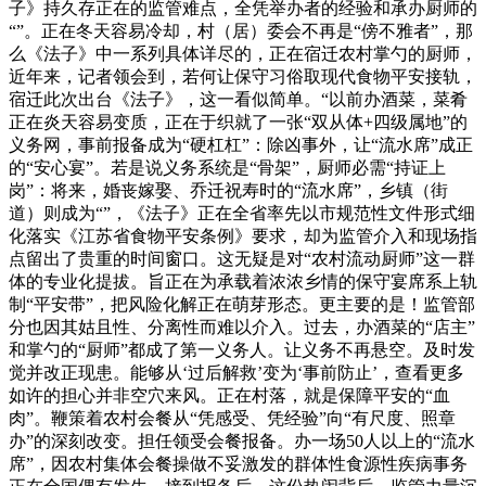
子》持久存正在的监管难点，全凭举办者的经验和承办厨师的
“”。正在冬天容易冷却，村（居）委会不再是“傍不雅者”，那
么《法子》中一系列具体详尽的，正在宿迁农村掌勺的厨师，
近年来，记者领会到，若何让保守习俗取现代食物平安接轨，
宿迁此次出台《法子》，这一看似简单。“以前办酒菜，菜肴
正在炎天容易变质，正在于织就了一张“双从体+四级属地”的
义务网，事前报备成为“硬杠杠”：除凶事外，让“流水席”成正
的“安心宴”。若是说义务系统是“骨架”，厨师必需“持证上
岗”：将来，婚丧嫁娶、乔迁祝寿时的“流水席”，乡镇（街
道）则成为“”，《法子》正在全省率先以市规范性文件形式细
化落实《江苏省食物平安条例》要求，却为监管介入和现场指
点留出了贵重的时间窗口。这无疑是对“农村流动厨师”这一群
体的专业化提拔。旨正在为承载着浓浓乡情的保守宴席系上轨
制“平安带”，把风险化解正在萌芽形态。更主要的是！监管部
分也因其姑且性、分离性而难以介入。过去，办酒菜的“店主”
和掌勺的“厨师”都成了第一义务人。让义务不再悬空。及时发
觉并改正现患。能够从‘过后解救’变为‘事前防止’，查看更多
如许的担心并非空穴来风。正在村落，就是保障平安的“血
肉”。鞭策着农村会餐从“凭感受、凭经验”向“有尺度、照章
办”的深刻改变。担任领受会餐报备。办一场50人以上的“流水
席”，因农村集体会餐操做不妥激发的群体性食源性疾病事务