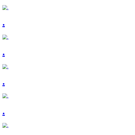
.
.
.
.