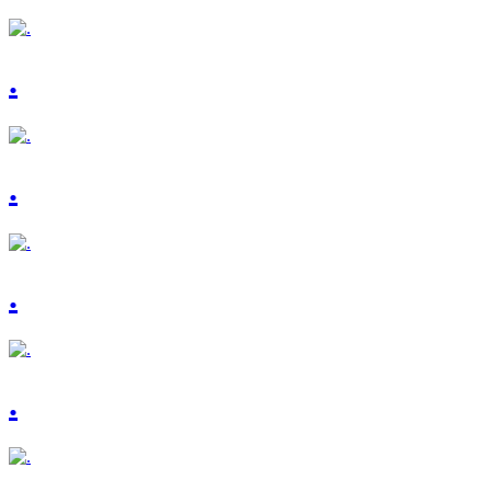
.
.
.
.