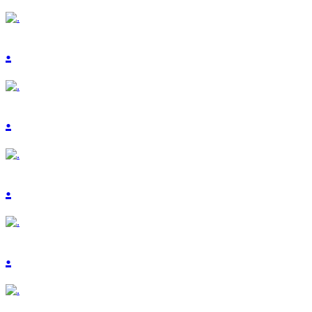
.
.
.
.