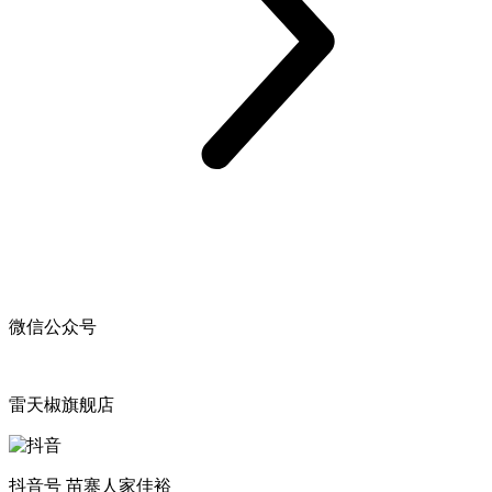
微信公众号
雷天椒旗舰店
抖音号 苗寨人家佳裕