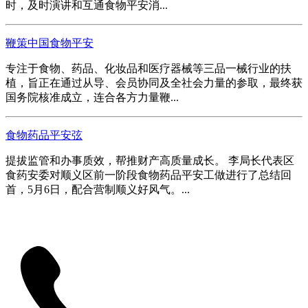
时，及时演讲和互通食物平安消...
鞭策中国食物平安
专注于食物、药品、化妆品和医疗器械等三品一械行业的扶
植，旨正在通过从导、会员协同及全社会力量的参取，最终获
国务院核准成立，连合各方力量鞭...
食物药品平安弦
提拔监管和办事质效，帮推财产高质量成长。 李局长代表区
食药安委对顺义区前一阶段食物药品平安工做进行了总结回
首，5月6日，配合营制顺义好风气。...