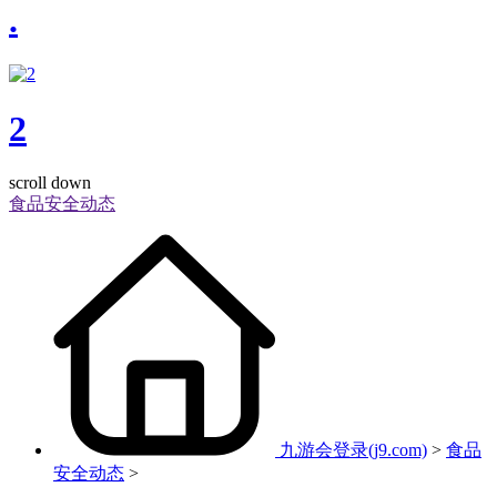
.
2
scroll down
食品安全动态
九游会登录(j9.com)
>
食品
安全动态
>