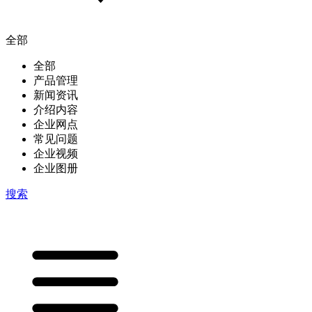
全部
全部
产品管理
新闻资讯
介绍内容
企业网点
常见问题
企业视频
企业图册
搜索