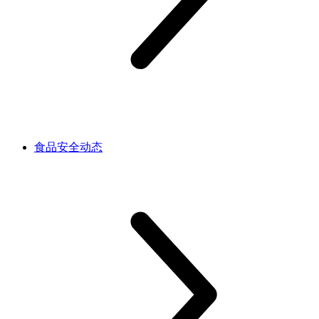
食品安全动态