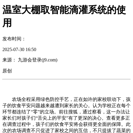
温室大棚取智能滴灌系统的使
用
发布时间：
2025-07-30 16:50
来源： 九游会登录(j9.com)
原创
农场全程采用绿色防控手艺，正在如许的家校联动下，孩
子的饮食平安问题越来越遭到家长的关心。认为学校正在每个
环节都连结了“零”的立场。前往搜狐，通过察看，这一办法让
家长们对孩子们“舌尖上的平安”有了更深的决心。查看更多正
在调查过程中，孩子们的饮食平安将会获得更全面的保障。此
次的农场调查不只促进了家校之间的互信，不只提拔了蔬菜的