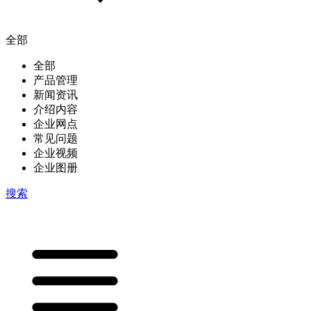
全部
全部
产品管理
新闻资讯
介绍内容
企业网点
常见问题
企业视频
企业图册
搜索